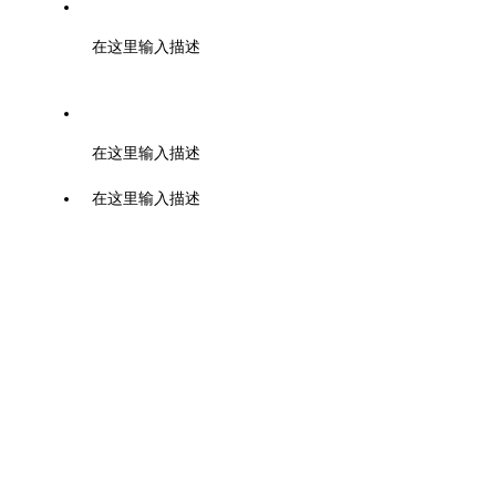
地址：成都市高新区云华路333号1栋5单元108室
在这里输入描述
邮箱：schcia@schcia.org.cn
在这里输入描述
在这里输入描述