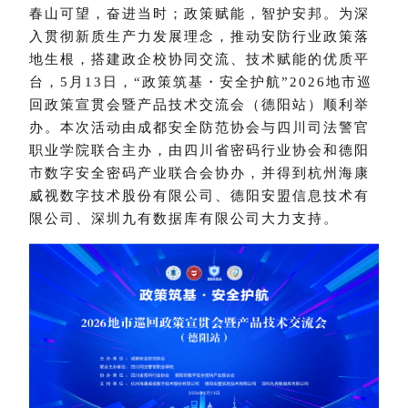
春山可望，奋进当时；政策赋能，智护安邦。为深
入贯彻新质生产力发展理念，推动安防行业政策落
地生根，搭建政企校协同交流、技术赋能的优质平
台，
5月13日，“政策筑基・安全护航”2026地市巡
回政策宣贯会暨产品技术交流会（德阳站）顺利举
办。本次活动由成都安全防范协会与四川
司法警官
职业
学院
联合主办，由
四川省密码行业协会
和
德阳
市数字安全密码产业联
合
会
协办，并得到杭州海康
威视数字技术股份有限公司、
德阳安盟信息技术有
限公司
、深圳九有数据库有限公司大力支持。