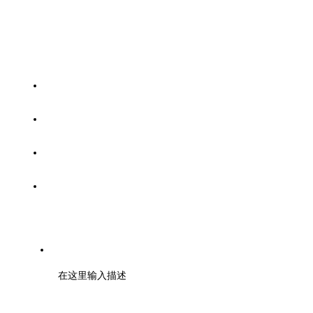
协会简介
入会流程
产品名录
白皮书
电话：028-62135834
在这里输入描述