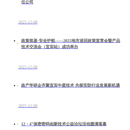
任公司
2025-12-08
政策筑基·安全护航——2025地市巡回政策宣贯会暨产品
技术交流会（宜宾站）成功举办
2025-12-08
政产学研企齐聚宜宾中星技术 共探安防行业发展新机遇
2025-12-08
12・4”保密密码创新技术公益论坛活动圆满落幕